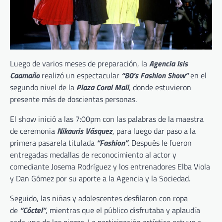
Luego de varios meses de preparación, la
Agencia Isis
Caamaño
realizó un espectacular
“80’s Fashion Show”
en el
segundo nivel de la
Plaza Coral Mall
, donde estuvieron
presente más de doscientas personas.
El show inició a las 7:00pm con las palabras de la maestra
de ceremonia
Nikauris Vásquez
, para luego dar paso a la
primera pasarela titulada
“Fashion”
. Después le fueron
entregadas medallas de reconocimiento al actor y
comediante Josema Rodríguez y los entrenadores Elba Viola
y Dan Gómez por su aporte a la Agencia y la Sociedad.
Seguido, las niñas y adolescentes desfilaron con ropa
de
“Cóctel”
, mientras que el público disfrutaba y aplaudía
cada una de las piezas. La participación artística estuvo a