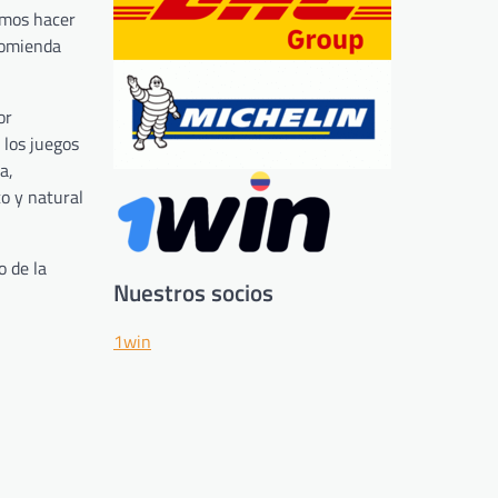
emos hacer
comienda
or
 los juegos
a,
co y natural
o de la
Nuestros socios
1win