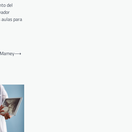
nto del
vador
s aulas para
a Mamey
⟶